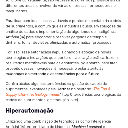
funcione corretamente, são necessários diversos profissionais de
diferentes áreas, envolvendo várias empresas, fornecedores e
maquinários.
Para lidar com todas essas variáveis e pontos de contato da cadeia
de suprimentos, é comum que as indústrias busquem soluções de
análise de dados e implementação de algoritmos de Inteligência
Artificial (IA) para encontrar e resolver gargalos de tempo e
dinheiro, tomar decisões otimizadas e automatizar processos.
Por isso, esse setor acaba impulsionando a adoção de novas
tecnologias e inovações que, por terem aplicação prática, trazem
resultados metrificáveis para os adotantes. No entanto, para tirar
proveito dessas inovações, é necessário estar atento às
mudanças do mercado
e às
tendências para o futuro
.
Confira abaixo algumas tendências na gestão de cadeia de
suprimentos levantadas pela
Gartner
no relatório “
The Top 8
Supply Chain Technology Trends
” (top 8 tendências tecnológicas da
cadeia de suprimentos, em tradução livre).
Hiperautomação
Utilizando uma combinação de tecnologias como Inteligência
Artificial (IA), Aprendizado de Máquina (
Machine Learning
) e