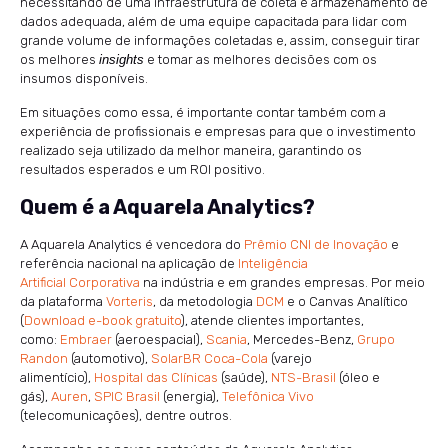
necessitando de uma infraestrutura de coleta e armazenamento de
dados adequada, além de uma equipe capacitada para lidar com
grande volume de informações coletadas e, assim, conseguir tirar
os melhores
insights
e tomar as melhores decisões com os
insumos disponíveis.
Em situações como essa, é importante contar também com a
experiência de profissionais e empresas para que o investimento
realizado seja utilizado da melhor maneira, garantindo os
resultados esperados e um ROI positivo.
Quem é a Aquarela Analytics?
A Aquarela Analytics é vencedora do
Prêmio CNI de Inovação
e
referência nacional na aplicação de
Inteligência
Artificial Corporativa
na indústria e em grandes empresas. Por meio
da plataforma
Vorteris
, da metodologia
DCM
e o Canvas Analítico
(
Download e-book gratuito
), atende clientes importantes,
como:
Embraer
(aeroespacial),
Scania
, Mercedes-Benz,
Grupo
Randon
(automotivo),
SolarBR Coca-Cola
(varejo
alimentício),
Hospital das Clínicas
(saúde),
NTS-Brasil
(óleo e
gás),
Auren
,
SPIC Brasil
(energia),
Telefônica Vivo
(telecomunicações), dentre outros.