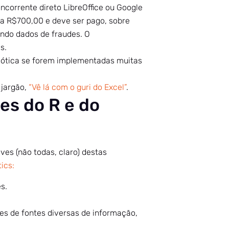
corrente direto LibreOffice ou Google
 a R$700,00 e deve ser pago, sobre
ando dados de fraudes. O
s.
ótica se forem implementadas muitas
 jargão,
“Vê lá com o guri do Excel”
.
es do R e do
ves (não todas, claro) destas
ics:
s.
tes de fontes diversas de informação,