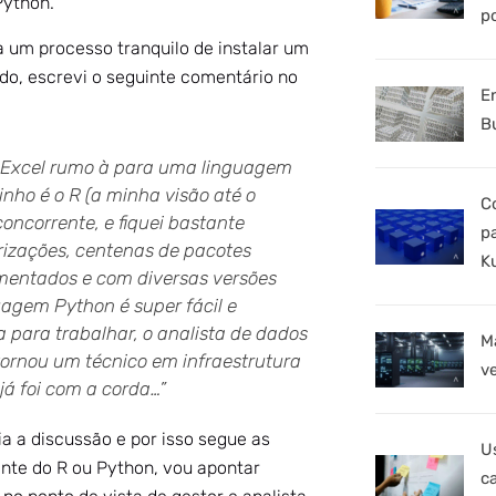
Python.
p
 um processo tranquilo de instalar um
o, escrevi o seguinte comentário no
E
B
o Excel rumo à para uma linguagem
minho é o R (a minha visão até o
C
oncorrente, e fiquei bastante
p
izações, centenas de pacotes
K
mentados e com diversas versões
uagem Python é super fácil e
a para trabalhar, o analista de dados
M
tornou um técnico em infraestrutura
v
 já foi com a corda…”
ia a discussão e por isso segue as
U
ente do R ou Python, vou apontar
c