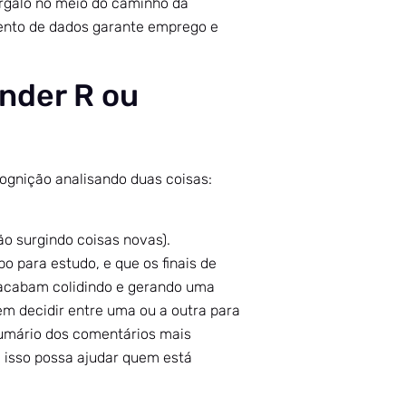
argalo no meio do caminho da
ento de dados garante emprego e
ender R ou
ognição analisando duas coisas:
o surgindo coisas novas).
 para estudo, e que os finais de
n acabam colidindo e gerando uma
m decidir entre uma ou a outra para
 sumário dos comentários mais
e isso possa ajudar quem está