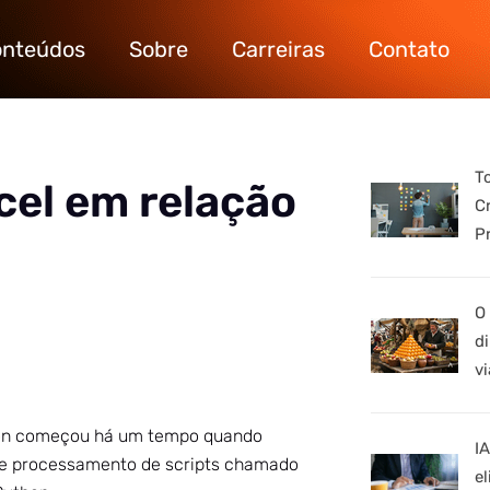
nteúdos
Sobre
Carreiras
Contato
T
cel em relação
C
P
O
d
vi
hon começou há um tempo quando
I
 e processamento de scripts chamado
e