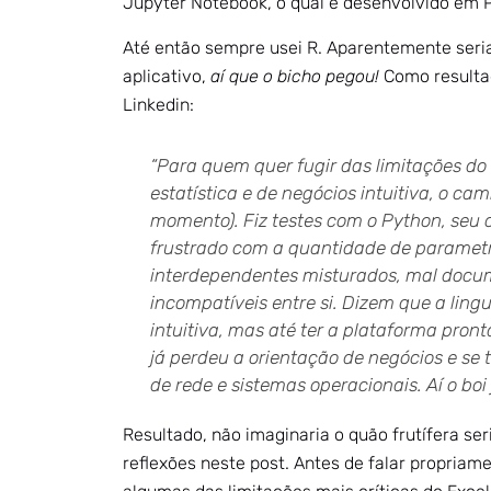
Jupyter Notebook, o qual é desenvolvido em 
Até então sempre usei R. Aparentemente seria
aplicativo,
aí que o bicho pegou!
Como resultad
Linkedin:
“Para quem quer fugir das limitações d
estatística e de negócios intuitiva, o ca
momento). Fiz testes com o Python, seu c
frustrado com a quantidade de parametr
interdependentes misturados, mal docu
incompatíveis entre si. Dizem que a ling
intuitiva, mas até ter a plataforma pront
já perdeu a orientação de negócios e se 
de rede e sistemas operacionais.
Aí o boi
Resultado, não imaginaria o quão frutífera ser
reflexões neste post. Antes de falar propriam