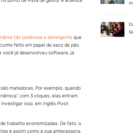
no ponto de vista de gestor e analista
m
C
G
nálise tão poderosa e abrangente
que
cunho feito em papel de saco de pão
 você já desenvolveu software, já
l são matadoras. Por exemplo, quando
inâmica” com 3 cliques, elas entram
investigar isso, em inglês
Pivot
de trabalho economizadas. De fato, o
lise e assim como a sua antecessora,