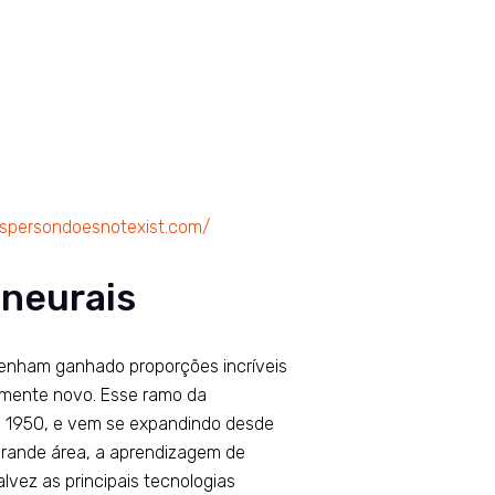
hispersondoesnotexist.com/
 neurais
l tenham ganhado proporções incríveis
amente novo. Esse ramo da
e 1950, e vem se expandindo desde
grande área, a aprendizagem de
lvez as principais tecnologias