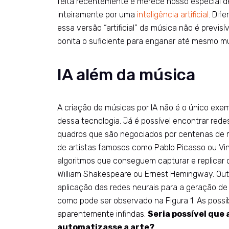
feita recentemente e merece nosso especial d
inteiramente por uma
inteligência artificial
. Dif
essa versão “artificial” da música não é previsív
bonita o suficiente para enganar até mesmo mús
IA além da música
A criação de músicas por IA não é o único exemp
dessa tecnologia. Já é possível encontrar rede
quadros que são negociados por centenas de mi
de artistas famosos como Pablo Picasso ou V
algoritmos que conseguem capturar e replicar o
William Shakespeare ou Ernest Hemingway. Out
aplicação das redes neurais para a geração de
como pode ser observado na Figura 1. As possi
aparentemente infindas.
Seria possível que a
automatizasse a arte?