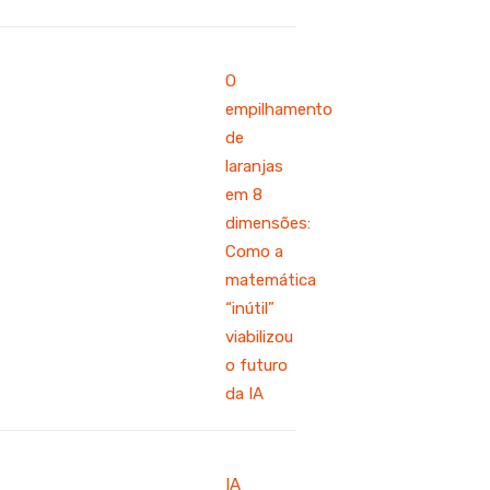
O
empilhamento
de
laranjas
em 8
dimensões:
Como a
matemática
“inútil”
viabilizou
o futuro
da IA
IA