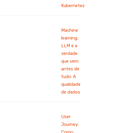
Kubernetes
Machine
learning,
LLM e a
verdade
que vem
antes de
tudo: A
qualidade
de dados
User
Journey:
Como