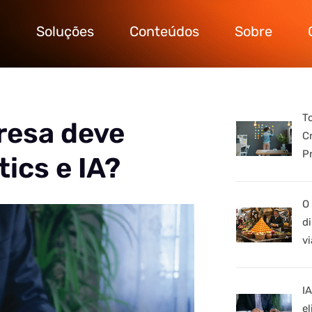
Soluções
Conteúdos
Sobre
T
esa deve
C
P
tics e IA?
O
d
vi
I
e