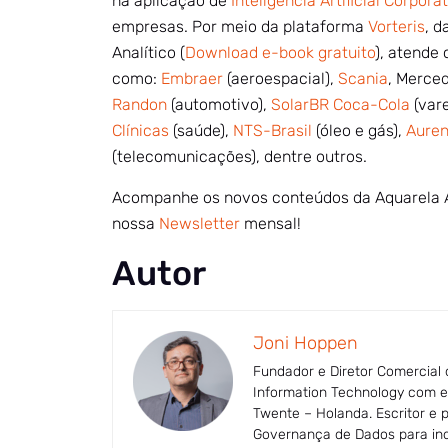
na aplicação de
Inteligência Artificial Corpora
empresas. Por meio da plataforma
Vorteris
, 
Analítico (
Download e-book gratuito
), atende 
como:
Embraer
(aeroespacial),
Scania
, Merce
Randon
(automotivo),
SolarBR Coca-Cola
(vare
Clínicas
(saúde),
NTS-Brasil
(óleo e gás),
Aure
(telecomunicações), dentre outros.
Acompanhe os novos conteúdos da Aquarela 
nossa
Newsletter
mensal!
Autor
Joni Hoppen
Fundador e Diretor Comercial
Information Technology com es
Twente – Holanda. Escritor e 
Governança de Dados para indú