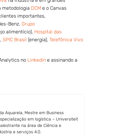
tiva
na indústria e em grandes
da metodologia
DCM
e o Canvas
clientes importantes,
des-Benz,
Grupo
jo alimentício),
Hospital das
n
,
SPIC Brasil
(energia),
Telefônica Vivo
Analytics no
Linkedin
e assinando a
 da Aquarela, Mestre em Business
pecialização em logística – Universiteit
palestrante na área de Ciência e
stria e serviços 4.0.