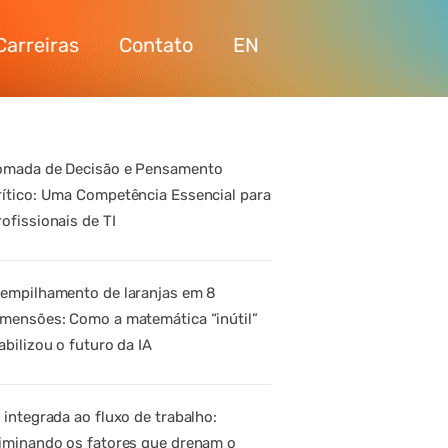
Carreiras
Contato
EN
omada de Decisão e Pensamento
rítico: Uma Competência Essencial para
rofissionais de TI
 empilhamento de laranjas em 8
imensões: Como a matemática “inútil”
abilizou o futuro da IA
A integrada ao fluxo de trabalho:
liminando os fatores que drenam o