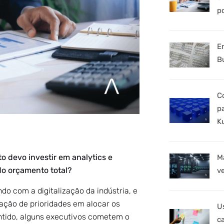
p
E
B
C
p
K
o devo investir em analytics e
M
% do orçamento total?
v
 com a digitalização da indústria, e
ação de prioridades em alocar os
U
ntido, alguns executivos cometem o
c