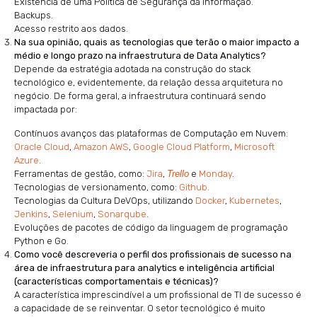
Existência de uma Política de Segurança da Informação.
Backups.
Acesso restrito aos dados.
Na sua opinião, quais as tecnologias que terão o maior impacto a
médio e longo prazo na infraestrutura de Data Analytics?
Depende da estratégia adotada na construção do stack
tecnológico e, evidentemente, da relação dessa arquitetura no
negócio. De forma geral, a infraestrutura continuará sendo
impactada por:
Contínuos avanços das plataformas de Computação em Nuvem:
Oracle Cloud
,
Amazon AWS
,
Google Cloud Platform
,
Microsoft
Azure
.
Ferramentas de gestão, como:
Jira
,
Trello
e
Monday
.
Tecnologias de versionamento, como:
Github
.
Tecnologias da Cultura DeVOps, utilizando
Docker
,
Kubernetes
,
Jenkins
,
Selenium
,
Sonarqube
.
Evoluções de pacotes de código da linguagem de programação
Python e Go.
Como você descreveria o perfil dos profissionais de sucesso na
área de infraestrutura para analytics e inteligência artificial
(características comportamentais e técnicas)?
A característica imprescindível a um profissional de TI de sucesso é
a capacidade de se reinventar. O setor tecnológico é muito