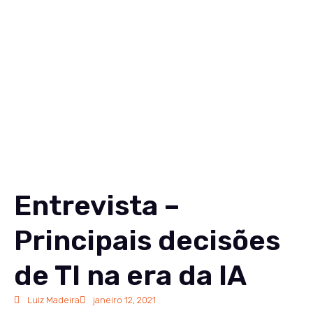
Soluções
Conteúdos
Sobre
Carreiras
Contato
EN
Entrevista –
Principais decisões
de TI na era da IA
Luiz Madeira
janeiro 12, 2021