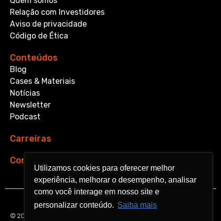
Quem somos
Relação com Investidores
Aviso de privacidade
Código de Ética
Conteúdos
Blog
Cases & Materiais
Notícias
Newsletter
Podcast
Carreiras
Contato
Utilizamos cookies para oferecer melhor
Utilizamos cookies para oferecer melhor
experiência, melhorar o desempenho, analisar
experiência, melhorar o desempenho, analisar
como você interage em nosso site e
como você interage em nosso site e
personalizar conteúdo.
personalizar conteúdo.
Saiba mais
Saiba mais
© 2026 Aquarela Analytics. All rights reserved.