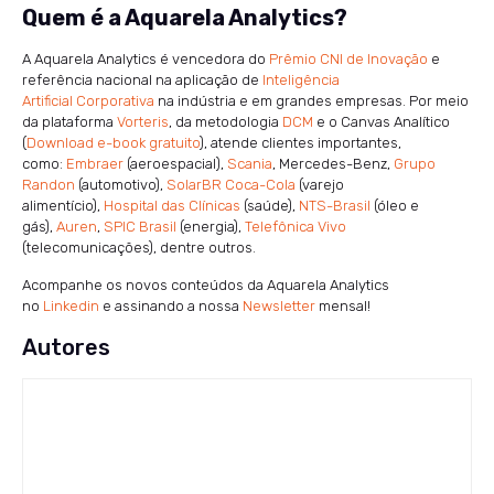
Quem é a Aquarela Analytics?
A Aquarela Analytics é vencedora do
Prêmio CNI de Inovação
e
referência nacional na aplicação de
Inteligência
Artificial Corporativa
na indústria e em grandes empresas. Por meio
da plataforma
Vorteris
, da metodologia
DCM
e o Canvas Analítico
(
Download e-book gratuito
), atende clientes importantes,
como:
Embraer
(aeroespacial),
Scania
, Mercedes-Benz,
Grupo
Randon
(automotivo),
SolarBR Coca-Cola
(varejo
alimentício),
Hospital das Clínicas
(saúde),
NTS-Brasil
(óleo e
gás),
Auren
,
SPIC Brasil
(energia),
Telefônica Vivo
(telecomunicações), dentre outros.
Acompanhe os novos conteúdos da Aquarela Analytics
no
Linkedin
e assinando a nossa
Newsletter
mensal!
Autores