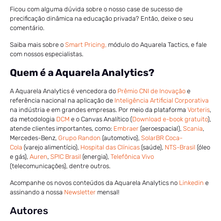
Ficou com alguma dúvida sobre o nosso case de sucesso de
precificação dinâmica na educação privada? Então, deixe o seu
comentário.
Saiba mais sobre o
Smart Pricing,
módulo do Aquarela Tactics, e fale
com nossos especialistas.
Quem é a Aquarela Analytics?
A Aquarela Analytics é vencedora do
Prêmio CNI de Inovação
e
referência nacional na aplicação de
Inteligência Artificial Corporativa
na indústria e em grandes empresas. Por meio da plataforma
Vorteris
,
da metodologia
DCM
e o Canvas Analítico (
Download e-book gratuito
),
atende clientes importantes, como:
Embraer
(aeroespacial),
Scania
,
Mercedes-Benz,
Grupo Randon
(automotivo),
SolarBR Coca-
Cola
(varejo alimentício),
Hospital das Clínicas
(saúde),
NTS-Brasil
(óleo
e gás),
Auren
,
SPIC Brasil
(energia),
Telefônica Vivo
(telecomunicações), dentre outros.
Acompanhe os novos conteúdos da Aquarela Analytics no
Linkedin
e
assinando a nossa
Newsletter
mensal!
Autores