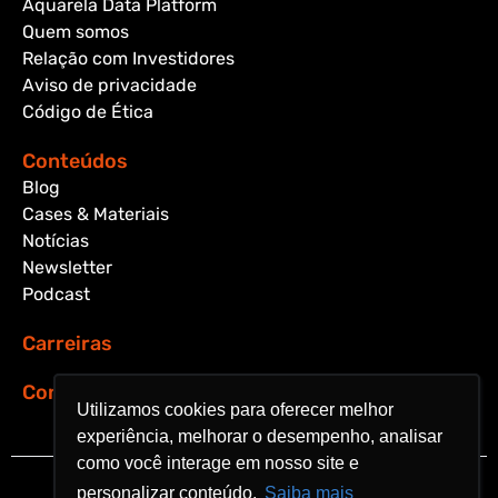
Aquarela Data Platform
Quem somos
Relação com Investidores
Aviso de privacidade
Código de Ética
Conteúdos
Blog
Cases & Materiais
Notícias
Newsletter
Podcast
Carreiras
Contato
Utilizamos cookies para oferecer melhor
Utilizamos cookies para oferecer melhor
experiência, melhorar o desempenho, analisar
experiência, melhorar o desempenho, analisar
como você interage em nosso site e
como você interage em nosso site e
personalizar conteúdo.
personalizar conteúdo.
Saiba mais
Saiba mais