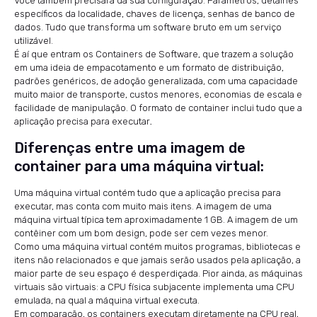
Você também precisará da sua configuração. Parâmetros, detalhes
específicos da localidade, chaves de licença, senhas de banco de
dados. Tudo que transforma um software bruto em um serviço
utilizável.
É aí que entram os Containers de Software, que trazem a solução
em uma ideia de empacotamento e um formato de distribuição,
padrões genéricos, de adoção generalizada, com uma capacidade
muito maior de transporte, custos menores, economias de escala e
facilidade de manipulação. O formato de container inclui tudo que a
aplicação precisa para executar
.
Diferenças entre uma imagem de
container para uma máquina virtual:
Uma máquina virtual contém tudo que a aplicação precisa para
executar, mas conta com muito mais itens. A imagem de uma
máquina virtual típica tem aproximadamente 1 GB. A imagem de um
contêiner com um bom design, pode ser cem vezes menor.
Como uma máquina virtual contém muitos programas, bibliotecas e
itens não relacionados e que jamais serão usados pela aplicação, a
maior parte de seu espaço é desperdiçada. Pior ainda, as máquinas
virtuais são virtuais: a CPU física subjacente implementa uma CPU
emulada, na qual a máquina virtual executa.
Em comparação, os containers executam diretamente na CPU real,