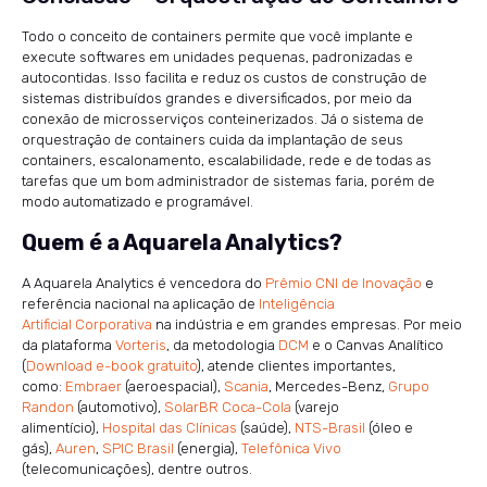
Todo o conceito de containers permite que você implante e
execute softwares em unidades pequenas, padronizadas e
autocontidas. Isso facilita e reduz os custos de construção de
sistemas distribuídos grandes e diversificados, por meio da
conexão de microsserviços conteinerizados. Já o sistema de
orquestração de containers cuida da implantação de seus
containers, escalonamento, escalabilidade, rede e de todas as
tarefas que um bom administrador de sistemas faria, porém de
modo automatizado e programável.
Quem é a Aquarela Analytics?
A Aquarela Analytics é vencedora do
Prêmio CNI de Inovação
e
referência nacional na aplicação de
Inteligência
Artificial Corporativa
na indústria e em grandes empresas. Por meio
da plataforma
Vorteris
, da metodologia
DCM
e o Canvas Analítico
(
Download e-book gratuito
), atende clientes importantes,
como:
Embraer
(aeroespacial),
Scania
, Mercedes-Benz,
Grupo
Randon
(automotivo),
SolarBR Coca-Cola
(varejo
alimentício),
Hospital das Clínicas
(saúde),
NTS-Brasil
(óleo e
gás),
Auren
,
SPIC Brasil
(energia),
Telefônica Vivo
(telecomunicações), dentre outros.