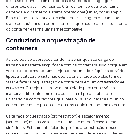
distintas de Linux, com bibliotecas e versões de linguagem
diferentes, e assim por diante. O único item do qual o container
depende é o Kernel do sistema operacional (Linux, por exemplo).
Basta disponibilizar sua aplicação em uma imagem de container, e
ela executará em qualquer plataforma que aceite o formato padrão
do container e tenha um Kernel compatível.
Conduzindo a orquestração de
containers
As equipes de operações tendem a achar que sua carga de
trabalho é bastante simplificada com os containers. Isso porque em
vez de ter que manter um conjunto enorme de máquinas de vários
tipos, arquitetura e sistemas operacionais, tudo que elas têm de
fazer é fazer a orquestração de containers em um
orquestrador de
containers
. Ou seja, um software projetado para reunir várias
máquinas diferentes em um cluster – um tipo de substrato
unificado de computadores que, para o usuário, parece um único
computador muito potente no qual os containers podem executar.
Os termos orquestração (orchestration) e escalonamento
(scheduling) muitas vezes são usados de modo flexível como
sinônimos. Estritamente falando, porém, orquestração, nesse
contexto, significa coordenar e sequenciar diferentes atividades