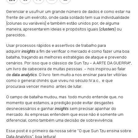
Gerenciar e usufruir um grande número de dados é como estar na
frente de um exército, onde cada soldado tem sua individualidade
(colunas ou variáveis) e também estão unidos por, de alguma
maneira, apresentarem ideias e propósitos iguais (
clusters
) ou
parecidos.
Usar processos rápidos e assertivos de trabalho para
adquirir
insights
a fim de verificar o mercado é como fazer uma boa
batalha, traçando as melhores estratégias de ataque e prevendo
cenários. Por isso que o clássico de Sun Tzu – A ARTE DA GUERRA*,
um livro de cabeceira de muitas pessoas – nos inspirou ao falar
de
data analytics
. O livro tem muito a nos ensinar para ter vitórias
como o general chinês que viveu no século IV a.c., e que
procurava vencer mesmo antes de lutar.
O campo de batalha mudou, mas todo mundo entende que, no
momento que estamos, a predição pode evitar desgastes
desnecessários e ganhar
insights
sem precisar apanhar do
mercado. As empresas entendem que esse não é somente um
diferencial, como também uma decisão de sobrevivência.
Esse post é o primeiro da nossa série “O que Sun Tzu ensina sobre
Data Analytics”, boa leitura!