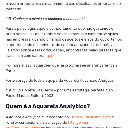
e assim proporciona o mapeamento das dificuldades próprias e do
mercado.
“19. Conheça o inimigo e conheça a si mesmo.”
Para a psicologia, aquele comportamento que não gostamos em
outra pessoa diz muito sobre nós mesmos. Isto também se aplica
nas empresas: quando olhamos os acertos e erros do outro, temos
a oportunidade de melhorar, de continuar ou mudar estratégias.
Falamos sobre essas dificuldades, encontradas pelas pessoas que
trabalham com dados,
aqui
.
Por hora é isso, aguardem que na próxima semana lançaremos a
Parte II.
Forte abraço de toda a equipe da Aquarela Advanced Analytics.
*SUN TZU. A Arte Da Guerra – por uma estratégia perfeita. São
Paulo: Madras Editora, 2003.
Quem é a Aquarela Analytics?
A Aquarela Analytics é vencedora do
Prêmio CNI de Inovação
e
referência nacional na aplicação de
Inteligência
Artificial Corporativa
na indústria e em grandes empresas. Por meio