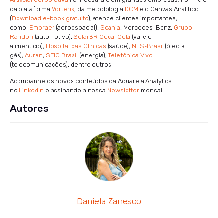
da plataforma
Vorteris
, da metodologia
DCM
e o Canvas Analítico
(
Download e-book gratuito
), atende clientes importantes,
como:
Embraer
(aeroespacial),
Scania
, Mercedes-Benz,
Grupo
Randon
(automotivo),
SolarBR Coca-Cola
(varejo
alimentício),
Hospital das Clínicas
(saúde),
NTS-Brasil
(óleo e
gás),
Auren
,
SPIC Brasil
(energia),
Telefônica Vivo
(telecomunicações), dentre outros.
Acompanhe os novos conteúdos da Aquarela Analytics
no
Linkedin
e assinando a nossa
Newsletter
mensal!
Autores
Daniela Zanesco