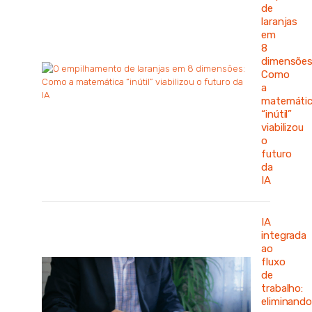
de
laranjas
em
8
dimensões
Como
a
matemáti
“inútil”
viabilizou
o
futuro
da
IA
IA
integrada
ao
fluxo
de
trabalho:
eliminand