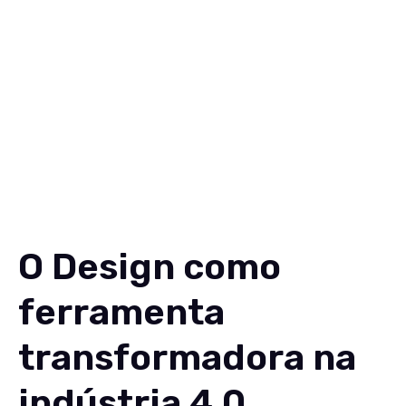
Soluções
Conteúdos
Sobre
Carreiras
Contato
EN
O Design como
ferramenta
transformadora na
indústria 4.0