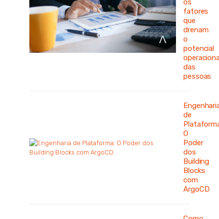
os
fatores
que
drenam
o
potencial
operaciona
das
pessoas
Engenhari
de
Plataforma
O
Poder
dos
Building
Blocks
com
ArgoCD
Como