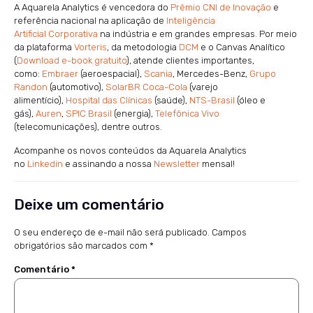
A Aquarela Analytics é vencedora do
Prêmio CNI de Inovação
e
referência nacional na aplicação de
Inteligência
Artificial Corporativa
na indústria e em grandes empresas. Por meio
da plataforma
Vorteris
, da metodologia
DCM
e o Canvas Analítico
(
Download e-book gratuito
), atende clientes importantes,
como:
Embraer
(aeroespacial),
Scania
, Mercedes-Benz,
Grupo
Randon
(automotivo),
SolarBR Coca-Cola
(varejo
alimentício),
Hospital das Clínicas
(saúde),
NTS-Brasil
(óleo e
gás),
Auren
,
SPIC Brasil
(energia),
Telefônica Vivo
(telecomunicações), dentre outros.
Acompanhe os novos conteúdos da Aquarela Analytics
no
Linkedin
e assinando a nossa
Newsletter
mensal!
Deixe um comentário
O seu endereço de e-mail não será publicado.
Campos
obrigatórios são marcados com
*
Comentário
*