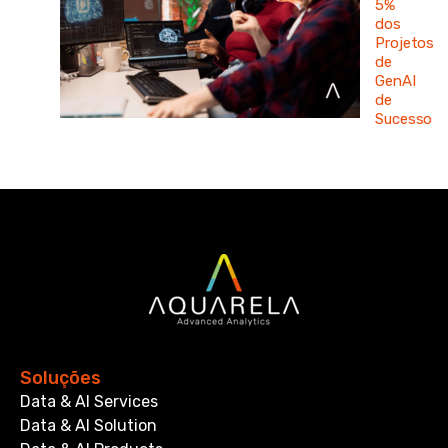
5%
dos
Projetos
de
GenAI
de
Sucesso
Soluções
Data & AI Services
Data & AI Solution