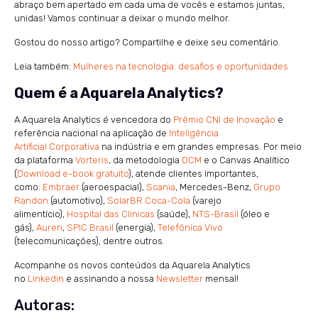
abraço bem apertado em cada uma de vocês e estamos juntas,
unidas! Vamos continuar a deixar o mundo melhor.
Gostou do nosso artigo? Compartilhe e deixe seu comentário.
Leia também:
Mulheres na tecnologia: desafios e oportunidades
Quem é a Aquarela Analytics?
A Aquarela Analytics é vencedora do
Prêmio CNI de Inovação
e
referência nacional na aplicação de
Inteligência
Artificial Corporativa
na indústria e em grandes empresas. Por meio
da plataforma
Vorteris
, da metodologia
DCM
e o Canvas Analítico
(
Download e-book gratuito
), atende clientes importantes,
como:
Embraer
(aeroespacial),
Scania
, Mercedes-Benz,
Grupo
Randon
(automotivo),
SolarBR Coca-Cola
(varejo
alimentício),
Hospital das Clínicas
(saúde),
NTS-Brasil
(óleo e
gás),
Auren
,
SPIC Brasil
(energia),
Telefônica Vivo
(telecomunicações), dentre outros.
Acompanhe os novos conteúdos da Aquarela Analytics
no
Linkedin
e assinando a nossa
Newsletter
mensal!
Autoras: