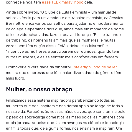
conhece ainda, tem
esse TEDx maravilhoso
dela.
Ainda sobre livros, “O Clube da Luta Feminista – um manual de
sobrevivência para um ambiente de trabalho machista, da Jessica
Bennett, elenca vários conselhos para ajudar no empoderamento
da colega. Separamos dois que, ainda mais em momento de home
office e videochamadas, fazem toda a diferença: “Em se tratando
de trabalho, os homens falam mais que as mulheres, e muitas
vezes nem têm noção disso. Então, deixe elas falarem!” e
“Incentive as mulheres a participarem de reuniões, quando tem
outras mulheres, elas se sentem mais confortáveis em falarem”.
Promover a diversidade dá dinheiro!
Este artigo lindo de se ler
mostra que empresas que têm maior diversidade de gênero têm
mais lucro.
Mulher, o nosso abraço
Finalizamos essa matéria inspiradora parabenizando todas as
mulheres que nos inspiram e nos deram apoio ao longo de toda a
nossa vida. Parabéns às nossas mães e avós, que sentiram na pele
o peso da sobrecarga doméstica; às mães solos; às mulheres com
dupla jornada, àquelas que fazem avanços na ciência e tecnologia,
enfim, a todas que, de alguma forma, nos ensinam e inspiram. Um