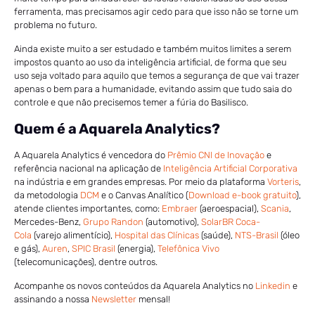
ferramenta, mas precisamos agir cedo para que isso não se torne um
problema no futuro.
Ainda existe muito a ser estudado e também muitos limites a serem
impostos quanto ao uso da inteligência artificial, de forma que seu
uso seja voltado para aquilo que temos a segurança de que vai trazer
apenas o bem para a humanidade, evitando assim que tudo saia do
controle e que não precisemos temer a fúria do Basilisco.
Quem é a Aquarela Analytics?
A Aquarela Analytics é vencedora do
Prêmio CNI de Inovação
e
referência nacional na aplicação de
Inteligência Artificial Corporativa
na indústria e em grandes empresas. Por meio da plataforma
Vorteris
,
da metodologia
DCM
e o Canvas Analítico (
Download e-book gratuito
),
atende clientes importantes, como:
Embraer
(aeroespacial),
Scania
,
Mercedes-Benz,
Grupo Randon
(automotivo),
SolarBR Coca-
Cola
(varejo alimentício),
Hospital das Clínicas
(saúde),
NTS-Brasil
(óleo
e gás),
Auren
,
SPIC Brasil
(energia),
Telefônica Vivo
(telecomunicações), dentre outros.
Acompanhe os novos conteúdos da Aquarela Analytics no
Linkedin
e
assinando a nossa
Newsletter
mensal!