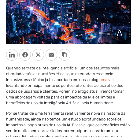
LinkedIn
Facebook
Twitter
Email
Copy Link
Quando se trata de inteligência artificial, um dos assuntos mais
abordados são as questões éticas que circundam esse meio.
Inclusive, esse tópico já foi abordado em nosso blog
uma vez
,
levantando principalmente os pontos referentes ao uso ético dos
dados de usuários e clientes. Porém, no artigo atual, iremos tomar
uma abordagem voltada para os impactos da IA e os limites e
benefícios do uso da Inteligência Artificial pela humanidade.
Por se tratar de uma ferramenta relativamente nova na história da
humanidade, ainda não temos um estudo aprofundado sobre os
impactos a longo prazo do uso da IA. É visível que os benefícios estão
sendo muito bem aproveitados, porém, alguns consideram que
estamos lidando com algo muito maior do que somos capazes de