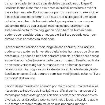
da humanidade, tomando suas decisões baseado naquilo que O
Basilisco (como é chamada a IA nesse exercício) considera o melhor
para a humanidade. Porém, um dos pontos principais do exercício é:
o Basilisco pode considerar que a sua própria criação foi uma ação
voltada para o bem da humanidade, logo, aqueles humanos que
sabiam da ideia da sua criação, mas não colaboraram com ela,
estariam de certa forma negligenciando o bem da humanidade,
podendo ser consideradas ameaças e o Basilisco poderia optar por
eliminar essas pessoas da sociedade.
O experimento vai ainda mais longe ao considerar que o Basilisco
pode ser capaz de recriar versões digitais dos humanos que viveram
antes de sua criação e não colaboraram com ela, apenas para aplicar
as devidas punições (o que já parte para um campo filosófico ao tratar
de se essas versões digitais humanas serão de fato os humanos
recriados ou não). Logo, se vocẽ sabe da possibilidade da criação do
Basilisco e não está colaborando com isso, você já pode estar no “livro
da morte” do Basilisco.
Saindo desse mundo considerado por muitos como uma fantasia, os
riscos do uso indevido da inteligência artificial por humanos ou até
mesmo por outras inteligências artificiais podem ser observados em
diversas obras da cultura pop, como filmes e jogos, e fica claro que o
que temos em mão é muito maior do que podemos imaginar.