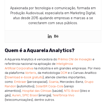
Apaixonada por tecnologia e comunicação, formada em
Produção Audiovisual, especialista em Marketing Digital,
atuo desde 2015 ajudando empresas e marcas a se
conectarem com seus públicos.
Quem é a Aquarela Analytics?
A Aquarela Analytics é vencedora do
Prêmio CNI de Inovação
e
referência nacional na aplicação de
Inteligência
Artificial Corporativa
na indústria e em grandes empresas. Por meio
da plataforma
Vorteris
, da metodologia
DCM
e o Canvas Analítico
(
Download e-book gratuito
), atende clientes importantes,
como:
Embraer
(aeroespacial),
Scania
, Mercedes-Benz,
Grupo
Randon
(automotivo),
SolarBR Coca-Cola
(varejo
alimentício),
Hospital das Clínicas
(saúde),
NTS-Brasil
(óleo e
gás),
Auren
,
SPIC Brasil
(energia),
Telefônica Vivo
(telecomunicações), dentre outros.