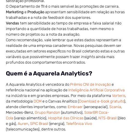
satisfação profissional.
O Departamento de
TI
é o mais sensível às promoções de carreira.
Marketing
e
Produção
apresentam sensibilidade em relação as horas
trabalhadas e a nota de
feedback
dos superiores.
Vendas
tem sensibilidade ao tempo de empresa e faixa salarial não
importando a quantidade de horas trabalhadas, nem mesmo o
número de projetos ou a nota da avaliação.
Como recomendação, vale lembrar que estes dados representam a
realidade de uma empresa canadense. Novas pesquisas devem ser
executadas em setores específicos no Brasil coletando estas e outras
variáveis que possivelmente possam trazer
insights
ainda mais
profundos dos comportamentos encontrados.
Quem é a Aquarela Analytics?
A Aquarela Analytics é vencedora do
Prêmio CNI de Inovação
e
referência nacional na aplicação de
Inteligência Artificial Corporativa
na indústria e em grandes empresas. Por meio da plataforma
Vorteris
,
da metodologia
DCM
e o Canvas Analítico (
Download e-book gratuito
),
atende clientes importantes, como:
Embraer
(aeroespacial),
Scania
,
Mercedes-Benz,
Grupo Randon
(automotivo),
SolarBR Coca-
Cola
(varejo alimentício),
Hospital das Clínicas
(saúde),
NTS-Brasil
(óleo
e gás),
Auren
,
SPIC Brasil
(energia),
Telefônica Vivo
(telecomunicações), dentre outros.