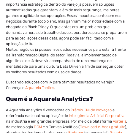
importância estratégica dentro do varejo já possuem soluções
automatizadas que garantem, além de mais segurança, melhores
ganhos e agilidade nas operações. Esses impactos acontecem nos
negócios durante todo o ano, mas ganham maior notoriedade com a
chegada da Black Friday. O que antes era um problema que
demandava horas de trabalho dos colaboradores para se prepararem
para as oscilações dessa data, agora pode ser facilitado com a
aplicação de IA.
Muitos negócios já possuem os dados necessários para estar à frente
da Transformação Digital do setor. Todavia, a implementação de
algoritmos de IA deve vir acompanhada de uma mudança de
mentalidade para uma cultura Data Driven a fim de conseguir obter
os melhores resultados com o uso de dados.
Buscando soluções com IA para otimizar resultados no varejo?
Conheça o
Aquarela Tactics
.
Quem é a Aquarela Analytics?
A Aquarela Analytics é vencedora do
Prêmio CNI de Inovação
e
referência nacional na aplicação de
Inteligência Artificial Corporativa
na indústria e em grandes empresas. Por meio da plataforma
Vorteris
,
da metodologia
DCM
e o Canvas Analítico (
Download e-book gratuito
),
atende clientes importantes, como:
Embraer
(aeroespacial),
Scania
,