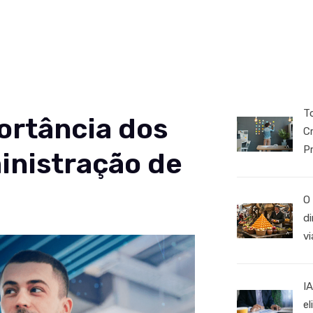
nteúdos
Sobre
Carreiras
Contato
T
ortância dos
C
Pr
inistração de
O
d
vi
IA
e