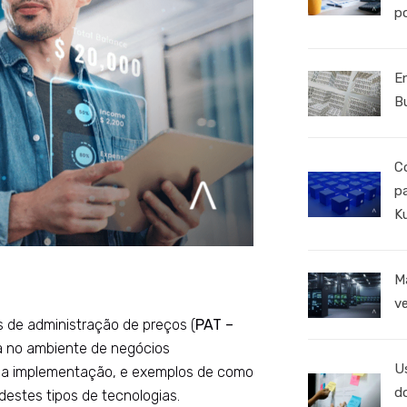
p
E
B
C
p
K
M
v
s de administração de preços (
PAT –
ia no ambiente de negócios
U
sua implementação, e exemplos de como
d
destes tipos de tecnologias.