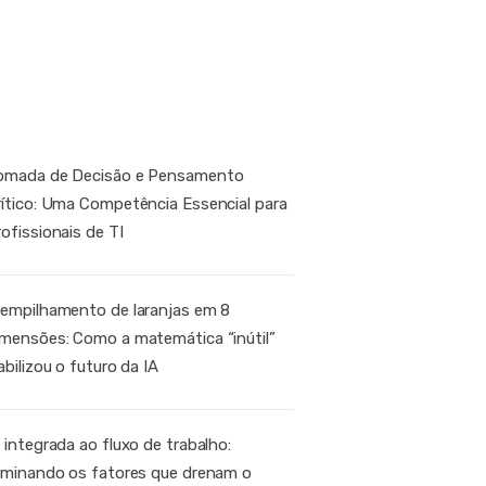
EN
omada de Decisão e Pensamento
rítico: Uma Competência Essencial para
ofissionais de TI
 empilhamento de laranjas em 8
imensões: Como a matemática “inútil”
abilizou o futuro da IA
 integrada ao fluxo de trabalho:
liminando os fatores que drenam o