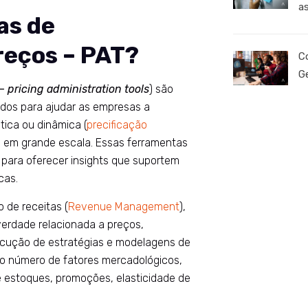
a
as de
reços – PAT?
C
G
 –
pricing administration tools
) são
ados para ajudar as empresas a
tica ou dinâmica (
precificação
e em grande escala. Essas ferramentas
para oferecer insights que suportem
cas.
 de receitas (
Revenue Management
),
erdade relacionada a preços,
xecução de estratégias e modelagens de
o número de fatores mercadológicos,
e estoques, promoções, elasticidade de