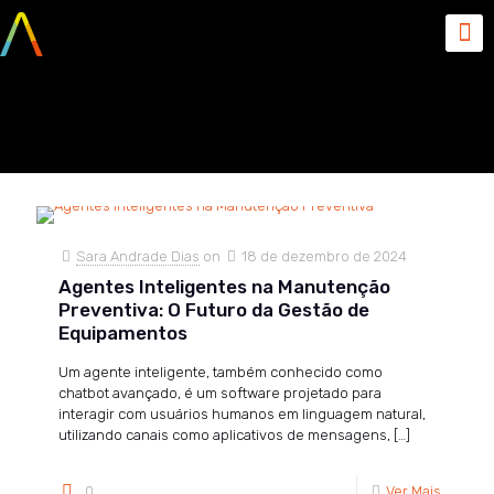
2024
Sara Andrade Dias
on
18 de dezembro de 2024
Agentes Inteligentes na Manutenção
Preventiva: O Futuro da Gestão de
Equipamentos
Um agente inteligente, também conhecido como
chatbot avançado, é um software projetado para
interagir com usuários humanos em linguagem natural,
utilizando canais como aplicativos de mensagens,
[…]
0
Ver Mais