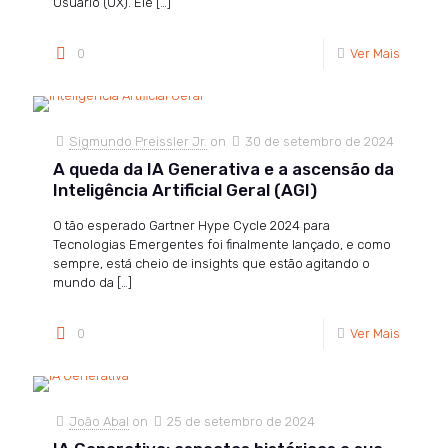
Usuário (UX). Ele
[…]
0
Ver Mais
Sigmundo Preissler Jr.
on
30 de setembro de 2024
A queda da IA Generativa e a ascensão da
Inteligência Artificial Geral (AGI)
O tão esperado Gartner Hype Cycle 2024 para
Tecnologias Emergentes foi finalmente lançado, e como
sempre, está cheio de insights que estão agitando o
mundo da
[…]
0
Ver Mais
João Abal
on
25 de setembro de 2024