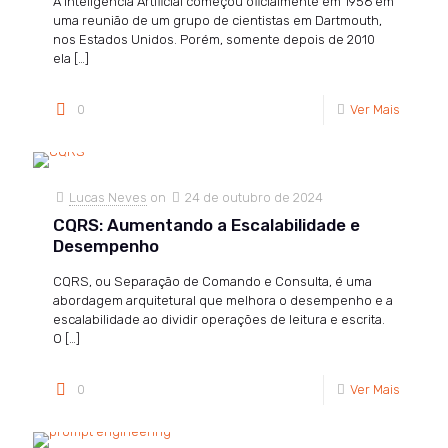
A Inteligência Artificial começou oficialmente em 1956 em
uma reunião de um grupo de cientistas em Dartmouth,
nos Estados Unidos. Porém, somente depois de 2010
ela
[…]
0
Ver Mais
Lucas Neves
on
24 de outubro de 2024
CQRS: Aumentando a Escalabilidade e
Desempenho
CQRS, ou Separação de Comando e Consulta, é uma
abordagem arquitetural que melhora o desempenho e a
escalabilidade ao dividir operações de leitura e escrita.
O
[…]
0
Ver Mais