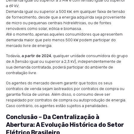
Demanda igual ou superior a 3 MW e com tensão igual ou superior
a 69 kV;
Demanda igual ou superior a 500 kW, em qualquer faixa de tensão
de fornecimento, desde que a energia adquirida seja proveniente
de micro ou pequenas centrais hidrelétricas, ou de fontes
renováveis como solar, eólica e biomassa.
Até o momento, apenas aqueles consumidores que apresentem
demanda maior que pelo menos 500 kW podem participar do
mercado livre de energia.
Todavia,
a partir de 2024
, qualquer unidade consumidora do grupo
de A (tensão igual ou superior a 2,3 kV), independentemente de
sua demanda contratada, poderá participar do ambiente de
contratação livre.
Os agentes do mercado devem garantir que todos os seus
contratos de venda sejam lastreados por contratos de compra ou
garantia física de usinas. Além disso, o consumo deve ser
respaldado por contratos de compra ou autoprodução de energia.
Caso contrário, os agentes estão sujeitos a penalidades.
Conclusão – Da Centralização à
Abertura: A Evolução Histórica do Setor
Elétrico Brasileiro