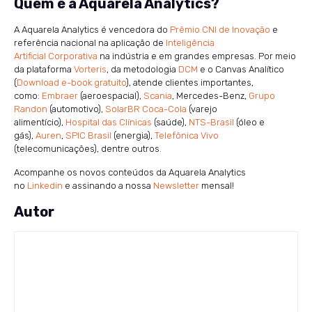
Quem é a Aquarela Analytics?
A Aquarela Analytics é vencedora do
Prêmio CNI de Inovação
e
referência nacional na aplicação de
Inteligência
Artificial Corporativa
na indústria e em grandes empresas. Por meio
da plataforma
Vorteris
, da metodologia
DCM
e o Canvas Analítico
(
Download e-book gratuito
), atende clientes importantes,
como:
Embraer
(aeroespacial),
Scania
, Mercedes-Benz,
Grupo
Randon
(automotivo),
SolarBR Coca-Cola
(varejo
alimentício),
Hospital das Clínicas
(saúde),
NTS-Brasil
(óleo e
gás),
Auren
,
SPIC Brasil
(energia),
Telefônica Vivo
(telecomunicações), dentre outros.
Acompanhe os novos conteúdos da Aquarela Analytics
no
Linkedin
e assinando a nossa
Newsletter
mensal!
Autor