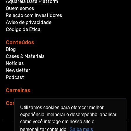
Aquarela Data Platform
Quem somos
Relação com Investidores
Aviso de privacidade
Código de Ética
Conteúdos
Blog
Cases & Materiais
Notícias
Newsletter
Podcast
Carreiras
Contato
Utilizamos cookies para oferecer melhor
Utilizamos cookies para oferecer melhor
experiência, melhorar o desempenho, analisar
experiência, melhorar o desempenho, analisar
como você interage em nosso site e
como você interage em nosso site e
personalizar conteúdo.
personalizar conteúdo.
Saiba mais
Saiba mais