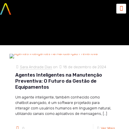
dezembro 18, 2024
Sara Andrade Dias
on
18 de dezembro de 2024
Agentes Inteligentes na Manutenção
Preventiva: O Futuro da Gestão de
Equipamentos
Um agente inteligente, também conhecido como
chatbot avançado, é um software projetado para
interagir com usuários humanos em linguagem natural,
utilizando canais como aplicativos de mensagens,
[…]
0
Ver Mais