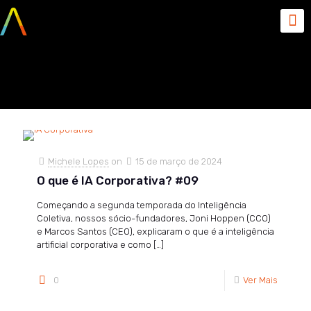
março 15, 2024
Michele Lopes
on
15 de março de 2024
O que é IA Corporativa? #09
Começando a segunda temporada do Inteligência
Coletiva, nossos sócio-fundadores, Joni Hoppen (CCO)
e Marcos Santos (CEO), explicaram o que é a inteligência
artificial corporativa e como
[…]
0
Ver Mais