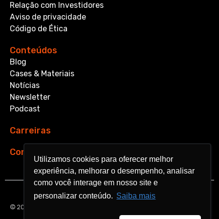
Relação com Investidores
Aviso de privacidade
Código de Ética
Conteúdos
Blog
Cases & Materiais
Notícias
Newsletter
Podcast
Carreiras
Contato
Utilizamos cookies para oferecer melhor
Utilizamos cookies para oferecer melhor
experiência, melhorar o desempenho, analisar
experiência, melhorar o desempenho, analisar
como você interage em nosso site e
como você interage em nosso site e
personalizar conteúdo.
personalizar conteúdo.
Saiba mais
Saiba mais
© 2026 Aquarela Analytics. All rights reserved.