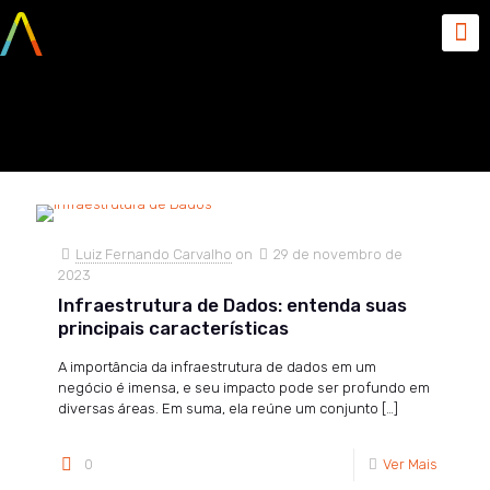
novembro 2023
Luiz Fernando Carvalho
on
29 de novembro de
2023
Infraestrutura de Dados: entenda suas
principais características
A importância da infraestrutura de dados em um
negócio é imensa, e seu impacto pode ser profundo em
diversas áreas. Em suma, ela reúne um conjunto
[…]
0
Ver Mais