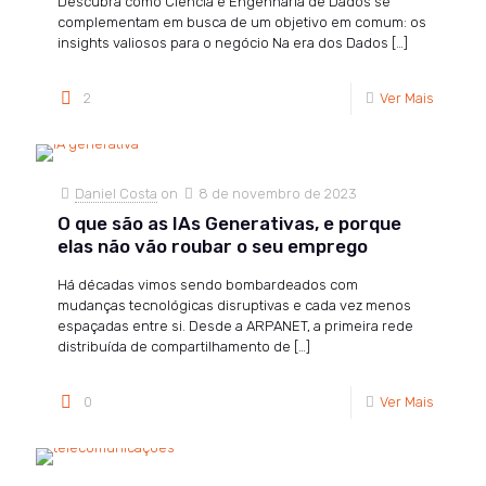
Descubra como Ciência e Engenharia de Dados se
complementam em busca de um objetivo em comum: os
insights valiosos para o negócio Na era dos Dados
[…]
2
Ver Mais
Daniel Costa
on
8 de novembro de 2023
O que são as IAs Generativas, e porque
elas não vão roubar o seu emprego
Há décadas vimos sendo bombardeados com
mudanças tecnológicas disruptivas e cada vez menos
espaçadas entre si. Desde a ARPANET, a primeira rede
distribuída de compartilhamento de
[…]
0
Ver Mais