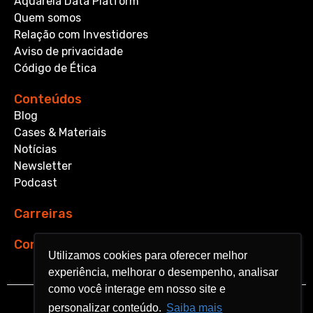
Aquarela Data Platform
Quem somos
Relação com Investidores
Aviso de privacidade
Código de Ética
Conteúdos
Blog
Cases & Materiais
Notícias
Newsletter
Podcast
Carreiras
Contato
Utilizamos cookies para oferecer melhor
Utilizamos cookies para oferecer melhor
experiência, melhorar o desempenho, analisar
experiência, melhorar o desempenho, analisar
como você interage em nosso site e
como você interage em nosso site e
personalizar conteúdo.
personalizar conteúdo.
Saiba mais
Saiba mais