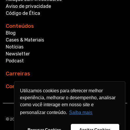
Aviso de privacidade
Código de Ética
Conteúdos
Blog
Cases & Materiais
Notícias
Newsletter
Podcast
Carreiras
Contato
Utilizamos cookies para oferecer melhor
Utilizamos cookies para oferecer melhor
experiência, melhorar o desempenho, analisar
experiência, melhorar o desempenho, analisar
como você interage em nosso site e
como você interage em nosso site e
personalizar conteúdo.
personalizar conteúdo.
Saiba mais
Saiba mais
© 2026 Aquarela Analytics. All rights reserved.
Recusar Cookies
Recusar Cookies
Aceitar Cookies
Aceitar Cookies