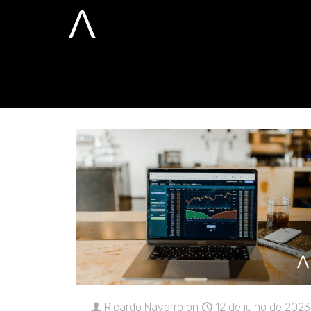
julho 12, 2023
Home
2023
julho
12
Ricardo Navarro
on
12 de julho de 2023