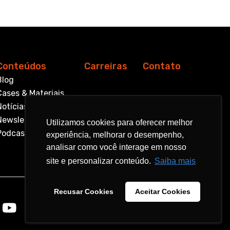
Conteúdos
Carreiras
Contato
Blog
Cases & Materiais
Notícias
Newsletter
Utilizamos cookies para oferecer melhor
Utilizamos cookies para oferecer melhor
Podcast
experiência, melhorar o desempenho,
experiência, melhorar o desempenho,
analisar como você interage em nosso
analisar como você interage em nosso
site e personalizar conteúdo.
site e personalizar conteúdo.
Saiba mais
Saiba mais
Recusar Cookies
Recusar Cookies
Aceitar Cookies
Aceitar Cookies