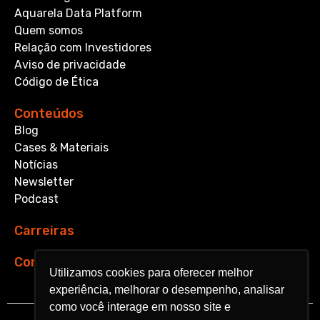
Aquarela Data Platform
Quem somos
Relação com Investidores
Aviso de privacidade
Código de Ética
Conteúdos
Blog
Cases & Materiais
Notícias
Newsletter
Podcast
Carreiras
Contato
Utilizamos cookies para oferecer melhor
Utilizamos cookies para oferecer melhor
experiência, melhorar o desempenho, analisar
experiência, melhorar o desempenho, analisar
como você interage em nosso site e
como você interage em nosso site e