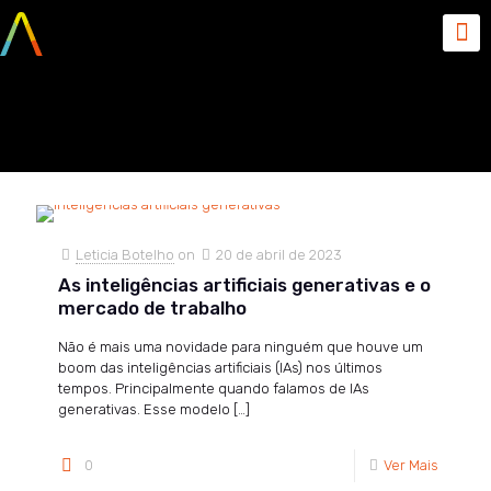
abril 20, 2023
Leticia Botelho
on
20 de abril de 2023
As inteligências artificiais generativas e o
mercado de trabalho
Não é mais uma novidade para ninguém que houve um
boom das inteligências artificiais (IAs) nos últimos
tempos. Principalmente quando falamos de IAs
generativas. Esse modelo
[…]
0
Ver Mais