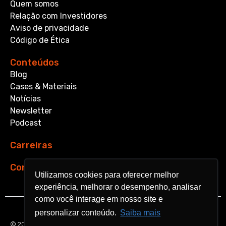
Quem somos
Relação com Investidores
Aviso de privacidade
Código de Ética
Conteúdos
Blog
Cases & Materiais
Notícias
Newsletter
Podcast
Carreiras
Contato
Utilizamos cookies para oferecer melhor
Utilizamos cookies para oferecer melhor
experiência, melhorar o desempenho, analisar
experiência, melhorar o desempenho, analisar
como você interage em nosso site e
como você interage em nosso site e
personalizar conteúdo.
personalizar conteúdo.
Saiba mais
Saiba mais
© 2026 Aquarela Analytics. All rights reserved.