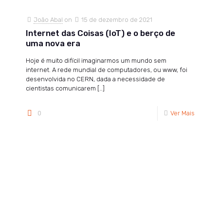
João Abal
on
15 de dezembro de 2021
Internet das Coisas (IoT) e o berço de
uma nova era
Hoje é muito difícil imaginarmos um mundo sem
internet. A rede mundial de computadores, ou www, foi
desenvolvida no CERN, dada a necessidade de
cientistas comunicarem
[…]
0
Ver Mais