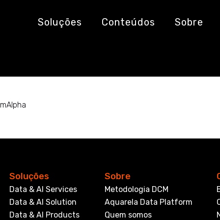
Google
Soluções
Conteúdos
Sobre
amAlpha
Soluções
Sobre
Data & AI Services
Metodologia DCM
Data & AI Solution
Aquarela Data Platform
Data & AI Products
Quem somos