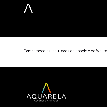
03-Wofram-X-
Home
Comparando os resultados do google e do Wolfr