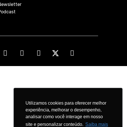
Newsletter
Podcast
Utilizamos cookies para oferecer melhor
Utilizamos cookies para oferecer melhor
experiência, melhorar o desempenho,
experiência, melhorar o desempenho,
analisar como você interage em nosso
analisar como você interage em nosso
site e personalizar conteúdo.
site e personalizar conteúdo.
Saiba mais
Saiba mais