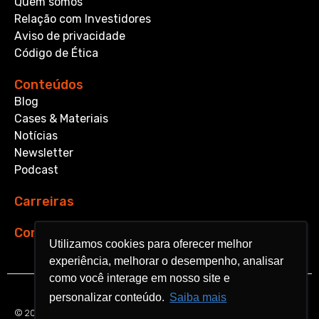
Quem somos
Relação com Investidores
Aviso de privacidade
Código de Ética
Conteúdos
Blog
Cases & Materiais
Notícias
Newsletter
Podcast
Carreiras
Contato
Utilizamos cookies para oferecer melhor
Utilizamos cookies para oferecer melhor
experiência, melhorar o desempenho, analisar
experiência, melhorar o desempenho, analisar
como você interage em nosso site e
como você interage em nosso site e
personalizar conteúdo.
personalizar conteúdo.
Saiba mais
Saiba mais
© 2026 Aquarela Analytics. All rights reserved.