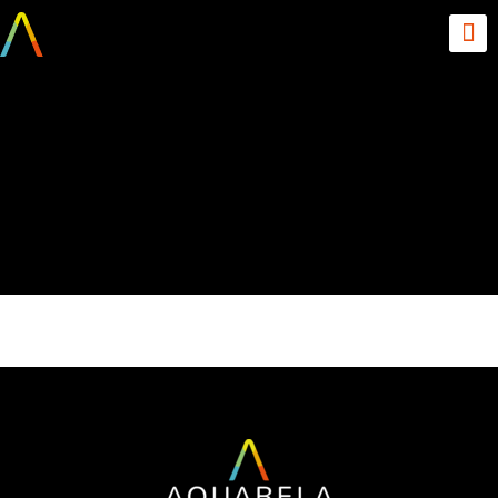
Da visualização à tomada
de decisão Criando
negócios mais data
driven