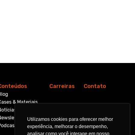
Conteúdos
Carreiras
Contato
Blog
Cases & Materiais
Notícias
Newsletter
Utilizamos cookies para oferecer melhor
Utilizamos cookies para oferecer melhor
Podcast
experiência, melhorar o desempenho,
experiência, melhorar o desempenho,
analisar como você interage em nosso
analisar como você interage em nosso