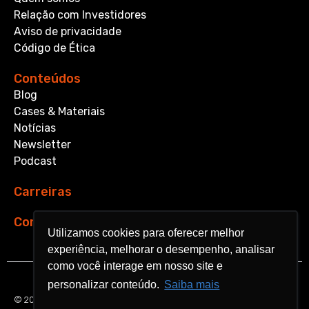
Relação com Investidores
Aviso de privacidade
Código de Ética
Conteúdos
Blog
Cases & Materiais
Notícias
Newsletter
Podcast
Carreiras
Contato
Utilizamos cookies para oferecer melhor
Utilizamos cookies para oferecer melhor
experiência, melhorar o desempenho, analisar
experiência, melhorar o desempenho, analisar
como você interage em nosso site e
como você interage em nosso site e
personalizar conteúdo.
personalizar conteúdo.
Saiba mais
Saiba mais
© 2026 Aquarela Analytics. All rights reserved.