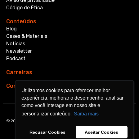
Aviso de privacidade
Código de Ética
Conteúdos
Blog
Cases & Materiais
Notícias
Newsletter
Podcast
Carreiras
Contato
Utilizamos cookies para oferecer melhor
Utilizamos cookies para oferecer melhor
experiência, melhorar o desempenho, analisar
experiência, melhorar o desempenho, analisar
como você interage em nosso site e
como você interage em nosso site e
personalizar conteúdo.
personalizar conteúdo.
Saiba mais
Saiba mais
© 2026 Aquarela Analytics. All rights reserved.
Recusar Cookies
Recusar Cookies
Aceitar Cookies
Aceitar Cookies