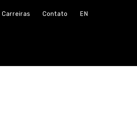
das em IA e
Carreiras
Contato
EN