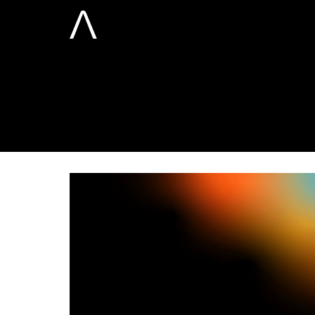
Solution – sol
Analytics
Home
Aquarela Solution
Solution – solu