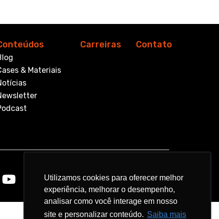
Conteúdos
Carreiras
Contato
Blog
Cases & Materiais
Notícias
Newsletter
Podcast
Utilizamos cookies para oferecer melhor
Utilizamos cookies para oferecer melhor
experiência, melhorar o desempenho,
experiência, melhorar o desempenho,
analisar como você interage em nosso
analisar como você interage em nosso
site e personalizar conteúdo.
site e personalizar conteúdo.
Saiba mais
Saiba mais