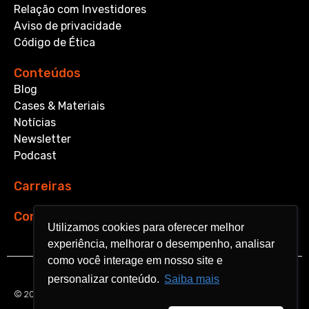
Relação com Investidores
Aviso de privacidade
Código de Ética
Conteúdos
Blog
Cases & Materiais
Notícias
Newsletter
Podcast
Carreiras
Contato
Utilizamos cookies para oferecer melhor
Utilizamos cookies para oferecer melhor
experiência, melhorar o desempenho, analisar
experiência, melhorar o desempenho, analisar
como você interage em nosso site e
como você interage em nosso site e
personalizar conteúdo.
personalizar conteúdo.
Saiba mais
Saiba mais
© 2026 Aquarela Analytics. All rights reserved.