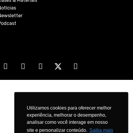
Cases & Materiais
Notícias
Newsletter
Podcast
Utilizamos cookies para oferecer melhor
Utilizamos cookies para oferecer melhor
experiência, melhorar o desempenho,
experiência, melhorar o desempenho,
analisar como você interage em nosso
analisar como você interage em nosso
site e personalizar conteúdo.
site e personalizar conteúdo.
Saiba mais
Saiba mais