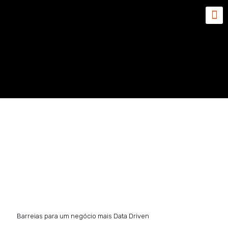
Barreias para um negócio
mais Data Driven
Barreias para um negócio mais Data Driven