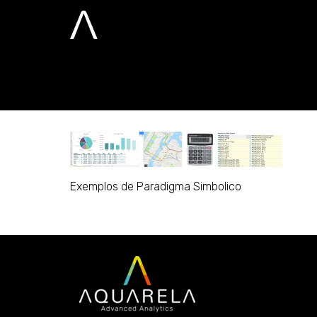
Exemplos de P
Home
Exemplos de Paradigma Simbolico