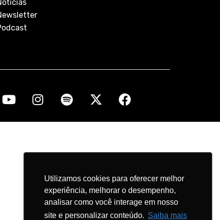
Notícias
Newsletter
Podcast
Utilizamos cookies para oferecer melhor
Utilizamos cookies para oferecer melhor
experiência, melhorar o desempenho,
experiência, melhorar o desempenho,
analisar como você interage em nosso
analisar como você interage em nosso
site e personalizar conteúdo.
site e personalizar conteúdo.
Saiba mais
Saiba mais