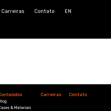
nista
Carreiras
Contato
EN
Conteúdos
Carreiras
Contato
Blog
Cases & Materiais