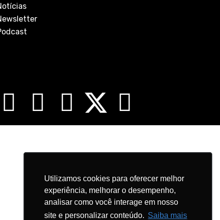
Notícias
Newsletter
Podcast
Utilizamos cookies para oferecer melhor
Utilizamos cookies para oferecer melhor
experiência, melhorar o desempenho,
experiência, melhorar o desempenho,
analisar como você interage em nosso
analisar como você interage em nosso
site e personalizar conteúdo.
site e personalizar conteúdo.
Saiba mais
Saiba mais