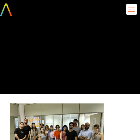
Turma de inovação do
Design UFSC visitando o
centro de
desenvolvimento
Aquarela