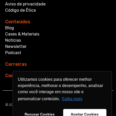
Aviso de privacidade
Código de Ética
Conteúdos
Blog
Cases & Materiais
Notícias
Newsletter
Podcast
Carreiras
Contato
Utilizamos cookies para oferecer melhor
Utilizamos cookies para oferecer melhor
experiência, melhorar o desempenho, analisar
experiência, melhorar o desempenho, analisar
como você interage em nosso site e
como você interage em nosso site e
personalizar conteúdo.
personalizar conteúdo.
Saiba mais
Saiba mais
© 2026 Aquarela Analytics. All rights reserved.
Recusar Cookies
Recusar Cookies
Aceitar Cookies
Aceitar Cookies