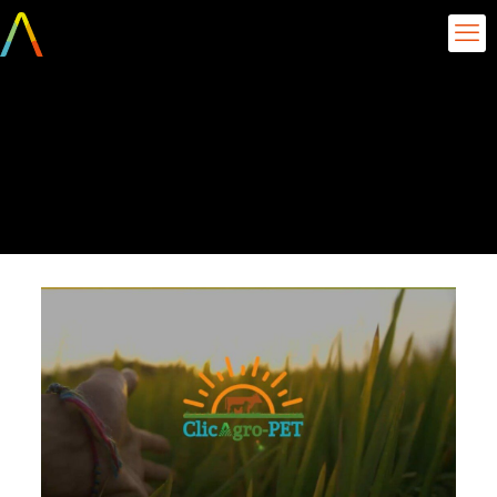
dc69c718-4704-4a70-
a6d2-364805205c72-
1024×582