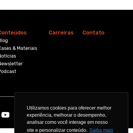
Conteúdos
Carreiras
Contato
Blog
Cases & Materiais
Notícias
Newsletter
Podcast
Utilizamos cookies para oferecer melhor
Utilizamos cookies para oferecer melhor
experiência, melhorar o desempenho,
experiência, melhorar o desempenho,
analisar como você interage em nosso
analisar como você interage em nosso
site e personalizar conteúdo.
site e personalizar conteúdo.
Saiba mais
Saiba mais