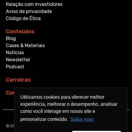
Relação com Investidores
Aviso de privacidade
Código de Ética
Conteúdos
Blog
Cases & Materiais
Notícias
Newsletter
Podcast
Carreiras
Contato
Utilizamos cookies para oferecer melhor
Utilizamos cookies para oferecer melhor
experiência, melhorar o desempenho, analisar
experiência, melhorar o desempenho, analisar
como você interage em nosso site e
como você interage em nosso site e
personalizar conteúdo.
personalizar conteúdo.
Saiba mais
Saiba mais
© 2026 Aquarela Analytics. All rights reserved.