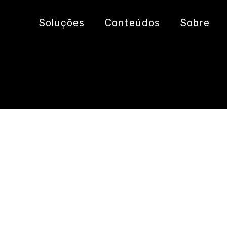
sibilidade da conc
Soluções
Conteúdos
Sobre
ela IA