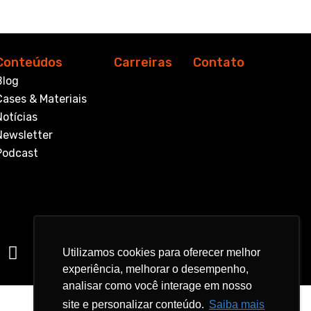
Conteúdos
Carreiras
Contato
Blog
Cases & Materiais
Notícias
Newsletter
Podcast
Utilizamos cookies para oferecer melhor
Utilizamos cookies para oferecer melhor
experiência, melhorar o desempenho,
experiência, melhorar o desempenho,
analisar como você interage em nosso
analisar como você interage em nosso
site e personalizar conteúdo.
site e personalizar conteúdo.
Saiba mais
Saiba mais