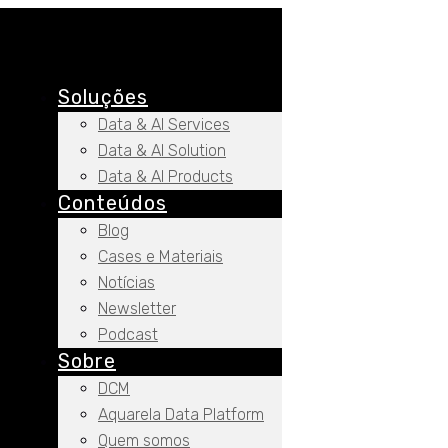
Soluções
Data & AI Services
Data & AI Solution
Data & AI Products
Conteúdos
Blog
Cases e Materiais
Notícias
Newsletter
Podcast
Sobre
DCM
Aquarela Data Platform
Quem somos