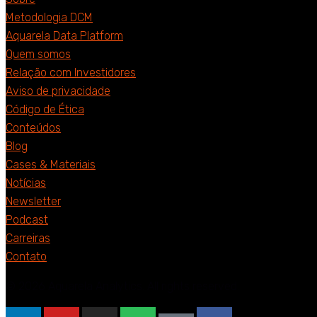
Metodologia DCM
Aquarela Data Platform
Quem somos
Relação com Investidores
Aviso de privacidade
Código de Ética
Conteúdos
Blog
Cases & Materiais
Notícias
Newsletter
Podcast
Carreiras
Contato
© 2026 Aquarela Analytics. All rights reserved.