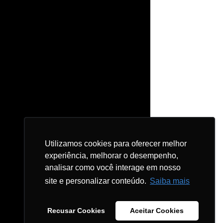
Utilizamos cookies para oferecer melhor
Utilizamos cookies para oferecer melhor
experiência, melhorar o desempenho,
experiência, melhorar o desempenho,
analisar como você interage em nosso
analisar como você interage em nosso
site e personalizar conteúdo.
site e personalizar conteúdo.
Saiba mais
Saiba mais
Recusar Cookies
Recusar Cookies
Aceitar Cookies
Aceitar Cookies