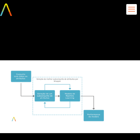
FIGURA-3-Selecao-de-
Atributos