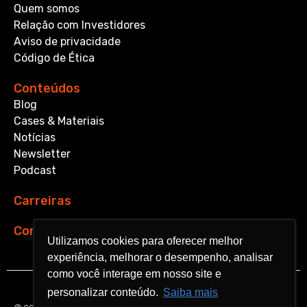
Quem somos
Relação com Investidores
Aviso de privacidade
Código de Ética
Conteúdos
Blog
Cases & Materiais
Notícias
Newsletter
Podcast
Carreiras
Contato
Utilizamos cookies para oferecer melhor
Utilizamos cookies para oferecer melhor
experiência, melhorar o desempenho, analisar
experiência, melhorar o desempenho, analisar
como você interage em nosso site e
como você interage em nosso site e
personalizar conteúdo.
personalizar conteúdo.
Saiba mais
Saiba mais