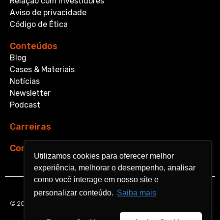
Relação com Investidores
Aviso de privacidade
Código de Ética
Conteúdos
Blog
Cases & Materiais
Notícias
Newsletter
Podcast
Carreiras
Contato
Utilizamos cookies para oferecer melhor
Utilizamos cookies para oferecer melhor
experiência, melhorar o desempenho, analisar
experiência, melhorar o desempenho, analisar
como você interage em nosso site e
como você interage em nosso site e
personalizar conteúdo.
personalizar conteúdo.
Saiba mais
Saiba mais
© 2026 Aquarela Analytics. All rights reserved.