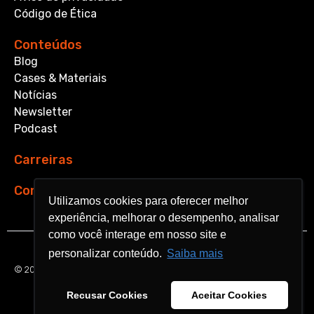
Código de Ética
Conteúdos
Blog
Cases & Materiais
Notícias
Newsletter
Podcast
Carreiras
Contato
Utilizamos cookies para oferecer melhor
Utilizamos cookies para oferecer melhor
experiência, melhorar o desempenho, analisar
experiência, melhorar o desempenho, analisar
como você interage em nosso site e
como você interage em nosso site e
personalizar conteúdo.
personalizar conteúdo.
Saiba mais
Saiba mais
© 2026 Aquarela Analytics. All rights reserved.
Recusar Cookies
Recusar Cookies
Aceitar Cookies
Aceitar Cookies