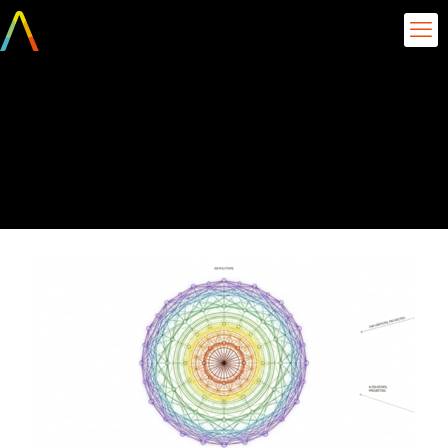
Visualização conceitual
da Projeção de Petrie do
Reticulado E8​ (8D)