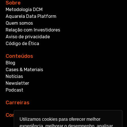
Sobre
Metodologia DCM
Aquarela Data Platform
Quem somos
Relação com Investidores
Aviso de privacidade
Código de Ética
Conteúdos
Blog
Cases & Materiais
Notícias
Newsletter
Podcast
Carreiras
Contato
Utilizamos cookies para oferecer melhor
Utilizamos cookies para oferecer melhor
experiência, melhorar o desempenho, analisar
experiência, melhorar o desempenho, analisar