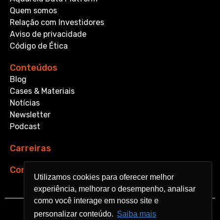
Quem somos
Relação com Investidores
Aviso de privacidade
Código de Ética
Conteúdos
Blog
Cases & Materiais
Notícias
Newsletter
Podcast
Carreiras
Contato
Utilizamos cookies para oferecer melhor
Utilizamos cookies para oferecer melhor
experiência, melhorar o desempenho, analisar
experiência, melhorar o desempenho, analisar
como você interage em nosso site e
como você interage em nosso site e
personalizar conteúdo.
personalizar conteúdo.
Saiba mais
Saiba mais